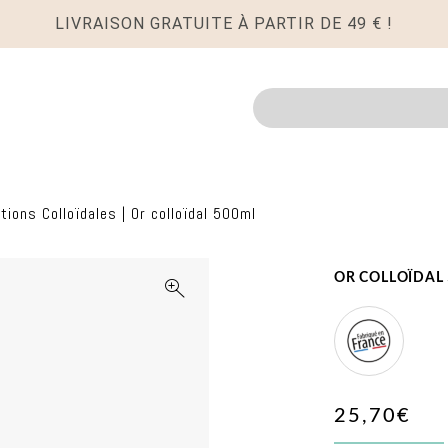
LIVRAISON GRATUITE À PARTIR DE 49 € !
Recherche
tions Colloïdales
|
Or colloïdal 500ml
OR COLLOÏDAL
Made
in
25,70€
France