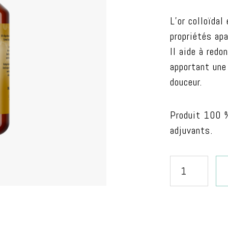
L’or colloïdal
propriétés apa
Il aide à redo
apportant une
douceur.
Produit 100 %
adjuvants.
quantité
de
Or
colloïdal