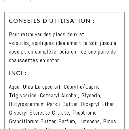
de
Crème
CONSEILS D'UTILISATION :
réparatrice
nutrition
Pour retrouver des pieds doux et
intense
veloutés, appliquez idéalement le soir jusqu’à
pieds
absorption complète, puis en lez une paire de
secs
chaussettes en coton.
200ml
INCI :
Aqua, Olea Europea oil, Caprylic/Capric
Triglyceride, Cetearyl Alcohol, Glycerin,
Butyrospermum Parkii Butter, Dicapryl Ether,
Glyceryl Stereate Citrate, Theobroma
Grandiflorum Butter, Parfum, Limonene, Pinus