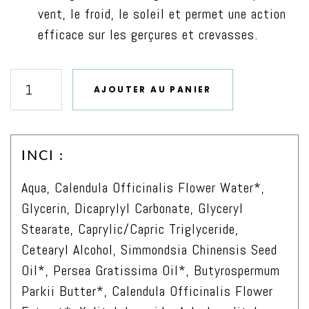
vent, le froid, le soleil et permet une action
efficace sur les gerçures et crevasses.
AJOUTER AU PANIER
quantité
de
Lait
INCI :
Corps
150ml
Aqua, Calendula Officinalis Flower Water*,
Glycerin, Dicaprylyl Carbonate, Glyceryl
Stearate, Caprylic/Capric Triglyceride,
Cetearyl Alcohol, Simmondsia Chinensis Seed
Oil*, Persea Gratissima Oil*, Butyrospermum
Parkii Butter*, Calendula Officinalis Flower