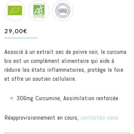
Agriculture
Agriculture
France
biologique
biologique
ILE
29,00€
+
AB
DE
feuille
LA
Associé à un extrait sec de poivre noir, le curcuma
EU
RÉUNION
bio est un complément alimentaire qui aide à
réduire les états inflammatoires, protège le foie
et offre un soutien cellulaire.
306mg Curcumine, Assimilation renforcée
Réapprovisionnement en cours,
contactez-nous