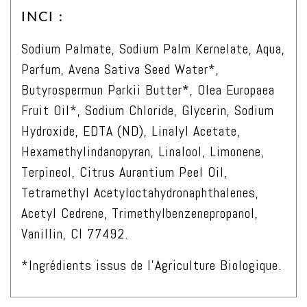
Savon
INCI :
de
Marseille
Sodium Palmate, Sodium Palm Kernelate, Aqua,
Lait
Parfum, Avena Sativa Seed Water*,
d'Avoine
Butyrospermun Parkii Butter*, Olea Europaea
Frais
Fruit Oil*, Sodium Chloride, Glycerin, Sodium
Bio
Hydroxide, EDTA (ND), Linalyl Acetate,
125gr
Hexamethylindanopyran, Linalool, Limonene,
Terpineol, Citrus Aurantium Peel Oil,
Tetramethyl Acetyloctahydronaphthalenes,
Acetyl Cedrene, Trimethylbenzenepropanol,
Vanillin, CI 77492.
*Ingrédients issus de l’Agriculture Biologique.