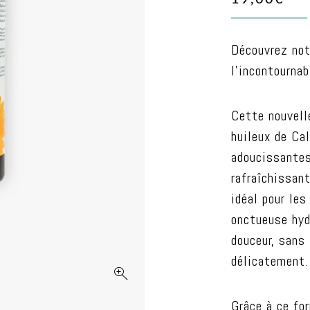
COSMÉCER
Fr
Découvrez notr
l’incontournab
Cette nouvell
huileux de Ca
adoucissantes
rafraîchissant
idéal pour le
onctueuse hyd
douceur, sans 
délicatement.
Grâce à ce fo