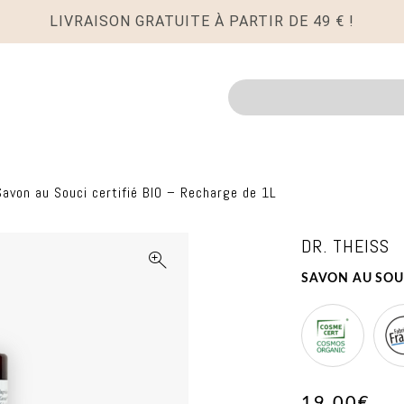
LIVRAISON GRATUITE À PARTIR DE 49 € !
Recherche
Savon au Souci certifié BIO – Recharge de 1L
DR. THEISS
SAVON AU SOUC
COSMOS
Ma
ORGANIC
in
19,00€