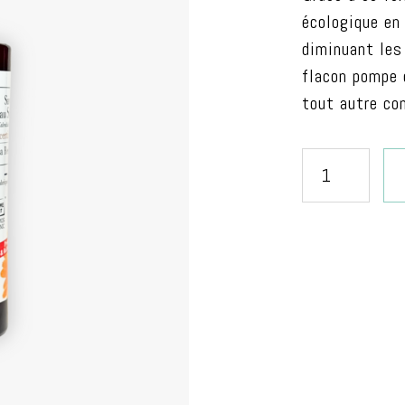
écologique en 
diminuant les
flacon pompe
tout autre co
quantité
de
Savon
au
Souci
certifié
BIO
-
Recharge