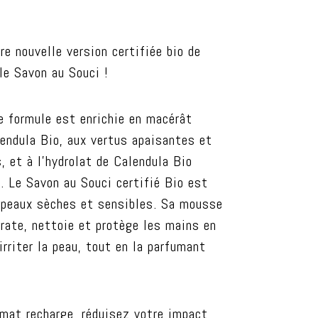
T
ance
e nouvelle version certifiée bio de
le Savon au Souci !
e formule est enrichie en macérât
lendula Bio, aux vertus apaisantes et
, et à l’hydrolat de Calendula Bio
. Le Savon au Souci certifié Bio est
s peaux sèches et sensibles. Sa mousse
rate, nettoie et protège les mains en
irriter la peau, tout en la parfumant
rmat recharge, réduisez votre impact