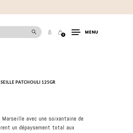
Mon
Panier
Rechercher
MENU
0
compte
SEILLE PATCHOULI 125GR
 Marseille avec une soixantaine de
frent un dépaysement total aux