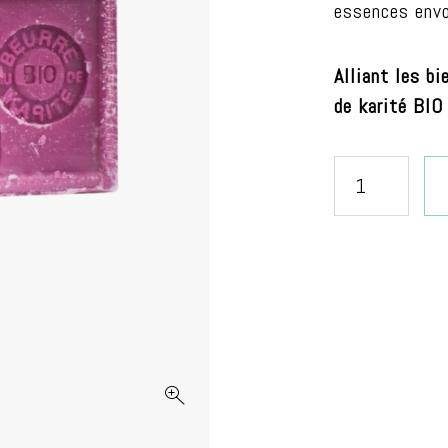
essences envo
Alliant les bi
de karité BIO 
quantité
de
Savon
de
Marseille
Patchouli
125gr