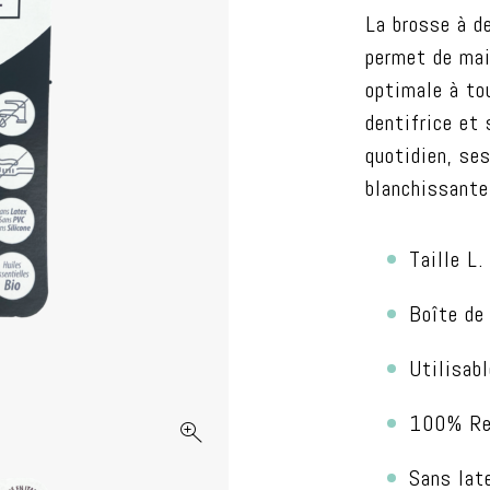
La brosse à d
permet de mai
optimale à to
dentifrice et 
quotidien, se
blanchissante
Taille L.
Boîte de
Utilisabl
100% Rec
Sans lat