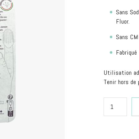
Sans Sod
Fluor.
Sans CMR
Fabriqué 
Utilisation a
Tenir hors de
quantité
de
Brosse
à