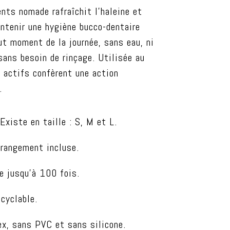
ents nomade rafraîchit l’haleine et
ntenir une hygiène bucco-dentaire
ut moment de la journée, sans eau, ni
sans besoin de rinçage. Utilisée au
s actifs confèrent une action
.
 Existe en taille : S, M et L.
 rangement incluse.
e jusqu’à 100 fois.
yclable.
ex, sans PVC et sans silicone.