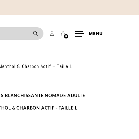
Mon
Panier
Rechercher
MENU
0
compte
enthol & Charbon Actif – Taille L
TS BLANCHISSANTE NOMADE ADULTE
OL & CHARBON ACTIF - TAILLE L