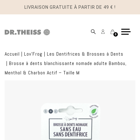
LIVRAISON GRATUITE À PARTIR DE 49 € !
Mon
Panier
0
compte
Accueil
|
Lov'Frog
|
Les Dentifrices & Brosses à Dents
|
Brosse à dents blanchissante nomade adulte Bambou,
Menthol & Charbon Actif – Taille M