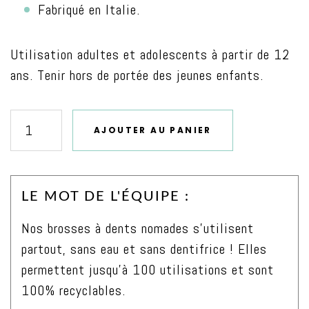
Fabriqué en Italie.
Utilisation adultes et adolescents à partir de 12
ans. Tenir hors de portée des jeunes enfants.
AJOUTER AU PANIER
quantité
de
Brosse
LE MOT DE L'ÉQUIPE :
à
dents
Nos brosses à dents nomades s’utilisent
blanchissante
partout, sans eau et sans dentifrice ! Elles
nomade
permettent jusqu’à 100 utilisations et sont
adulte
100% recyclables.
Bambou,