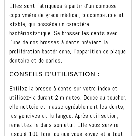
Elles sont fabriquées à partir d’un composé
Menthol
copolymère de grade médical, biocompatible et
&
stable, qui possède un caractère
Charbon
bactériostatique. Se brosser les dents avec
Actif
l’une de nos brosses à dents prévient la
-
prolifération bactérienne, l’apparition de plaque
Taille
dentaire et de caries.
M
CONSEILS D'UTILISATION :
Enfilez la brosse à dents sur votre index et
utilisez-la durant 2 minutes. Douce au toucher,
elle nettoie et masse agréablement les dents,
les gencives et la langue. Après utilisation,
remettez-la dans son étui. Elle vous servira
jusqu’à 100 fois, où que vous soyez et à tout