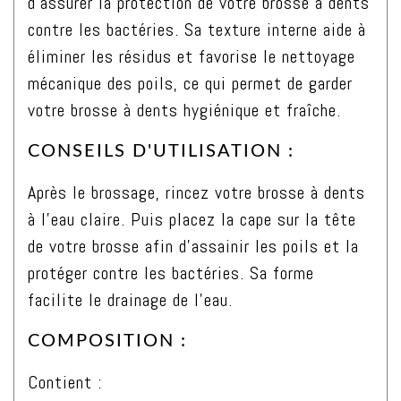
d’assurer la protection de votre brosse à dents
à
contre les bactéries. Sa texture interne aide à
dents,
éliminer les résidus et favorise le nettoyage
coloris
mécanique des poils, ce qui permet de garder
Vert
votre brosse à dents hygiénique et fraîche.
CONSEILS D'UTILISATION :
Après le brossage, rincez votre brosse à dents
à l’eau claire. Puis placez la cape sur la tête
de votre brosse afin d’assainir les poils et la
protéger contre les bactéries. Sa forme
facilite le drainage de l’eau.
COMPOSITION :
Contient :