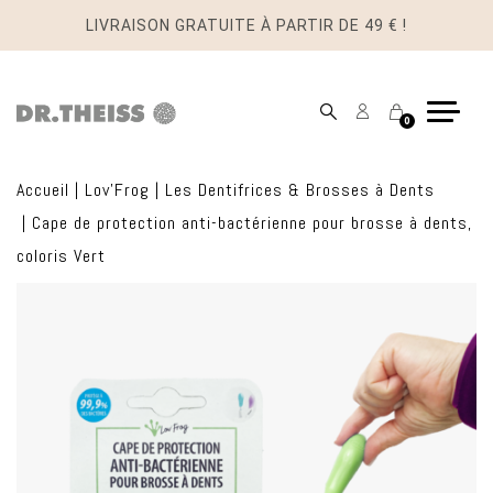
LIVRAISON GRATUITE À PARTIR DE 49 € !
Mon
Panier
0
compte
Accueil
|
Lov'Frog
|
Les Dentifrices & Brosses à Dents
|
Cape de protection anti-bactérienne pour brosse à dents,
coloris Vert