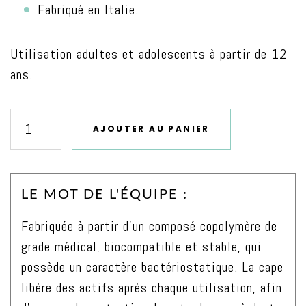
Fabriqué en Italie.
Utilisation adultes et adolescents à partir de 12
ans.
AJOUTER AU PANIER
quantité
de
Cape
LE MOT DE L'ÉQUIPE :
de
protection
Fabriquée à partir d’un composé copolymère de
anti-
grade médical, biocompatible et stable, qui
bactérienne
possède un caractère bactériostatique. La cape
pour
libère des actifs après chaque utilisation, afin
brosse