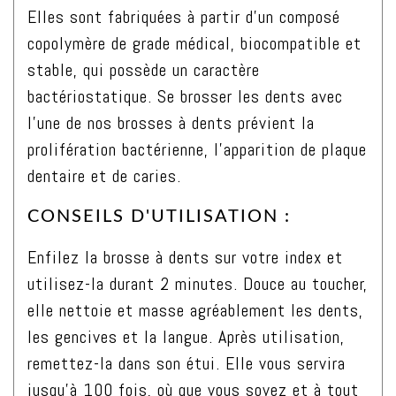
Elles sont fabriquées à partir d’un composé
Menthol
copolymère de grade médical, biocompatible et
&
stable, qui possède un caractère
Charbon
bactériostatique. Se brosser les dents avec
Actif
l’une de nos brosses à dents prévient la
-
prolifération bactérienne, l’apparition de plaque
Taille
dentaire et de caries.
L
CONSEILS D'UTILISATION :
Enfilez la brosse à dents sur votre index et
utilisez-la durant 2 minutes. Douce au toucher,
elle nettoie et masse agréablement les dents,
les gencives et la langue. Après utilisation,
remettez-la dans son étui. Elle vous servira
jusqu’à 100 fois, où que vous soyez et à tout