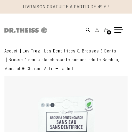
LIVRAISON GRATUITE À PARTIR DE 49 € !
Mon
Panier
0
compte
Accueil
|
Lov'Frog
|
Les Dentifrices & Brosses à Dents
|
Brosse à dents blanchissante nomade adulte Bambou,
Menthol & Charbon Actif – Taille L