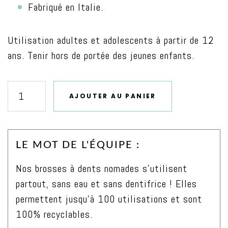
Fabriqué en Italie.
Utilisation adultes et adolescents à partir de 12
ans. Tenir hors de portée des jeunes enfants.
AJOUTER AU PANIER
quantité
de
Brosse
LE MOT DE L'ÉQUIPE :
à
dents
Nos brosses à dents nomades s’utilisent
blanchissante
partout, sans eau et sans dentifrice ! Elles
nomade
permettent jusqu’à 100 utilisations et sont
adulte
100% recyclables.
Bambou,