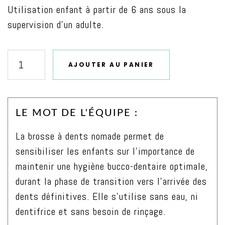
Utilisation enfant à partir de 6 ans sous la
supervision d’un adulte.
AJOUTER AU PANIER
quantité
de
Brosse
LE MOT DE L'ÉQUIPE :
à
dents
La brosse à dents nomade permet de
nomade
sensibiliser les enfants sur l’importance de
enfant
maintenir une hygiène bucco-dentaire optimale,
Bambou
durant la phase de transition vers l’arrivée des
&
dents définitives. Elle s’utilise sans eau, ni
Pomme
dentifrice et sans besoin de rinçage.
Verte