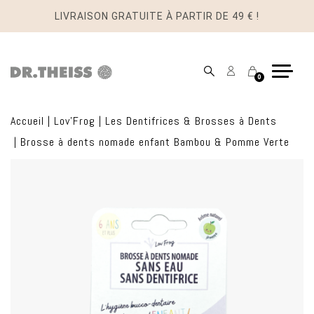
LIVRAISON GRATUITE À PARTIR DE 49 € !
Mon
Panier
0
compte
Accueil
|
Lov'Frog
|
Les Dentifrices & Brosses à Dents
|
Brosse à dents nomade enfant Bambou & Pomme Verte