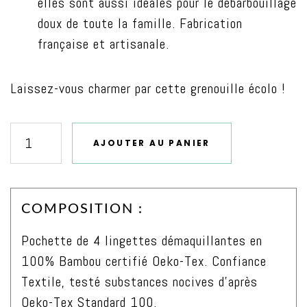
elles sont aussi idéales pour le débarbouillage
doux de toute la famille. Fabrication
française et artisanale.
Laissez-vous charmer par cette grenouille écolo !
AJOUTER AU PANIER
quantité
de
Lingettes
COMPOSITION :
démaquillantes
100%
Pochette de 4 lingettes démaquillantes en
Bambou
100% Bambou certifié Oeko-Tex. Confiance
certifié
Textile, testé substances nocives d’après
Oeko-
Oeko-Tex Standard 100.