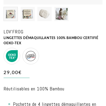
LOV'FROG
LINGETTES DÉMAQUILLANTES 100% BAMBOU CERTIFIÉ
OEKO-TEX
OEKO-
Made
TEX
in
29,00€
France
Réutilisables en 100% Bambou
Pochette de 4 lingettes démaquillantes en