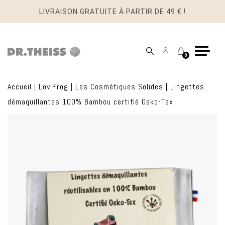
LIVRAISON GRATUITE À PARTIR DE 49 € !
Mon
Panier
0
compte
Accueil
|
Lov'Frog
|
Les Cosmétiques Solides
|
Lingettes
démaquillantes 100% Bambou certifié Oeko-Tex