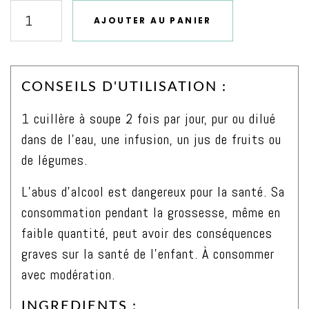
AJOUTER AU PANIER
quantité
de
Élixir
CONSEILS D'UTILISATION :
du
suédois
1 cuillère à soupe 2 fois par jour, pur ou dilué
20°
dans de l’eau, une infusion, un jus de fruits ou
700ml
de légumes.
L’abus d’alcool est dangereux pour la santé. Sa
consommation pendant la grossesse, même en
faible quantité, peut avoir des conséquences
graves sur la santé de l’enfant. À consommer
avec modération.
INGREDIENTS :