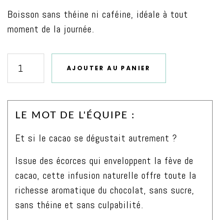
Boisson sans théine ni caféine, idéale à tout
moment de la journée.
AJOUTER AU PANIER
quantité
de
Infusion
LE MOT DE L'ÉQUIPE :
gourmande
de
Et si le cacao se dégustait autrement ?
Cosses
Issue des écorces qui enveloppent la fève de
de
cacao, cette infusion naturelle offre toute la
Cacao
richesse aromatique du chocolat, sans sucre,
Bio
sans théine et sans culpabilité.
sans