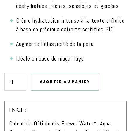
déshydratées, rêches, sensibles et gercées
Crème hydratation intense à la texture fluide
à base de précieux extraits certifiés BIO
Augmente l’élasticité de la peau
Idéale en base de maquillage
AJOUTER AU PANIER
quantité
de
Complexe
INCI :
visage
hydratant
Calendula Officinalis Flower Water*, Aqua,
50ml