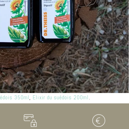
suédois 350ml
,
Elixir du suédois 200ml
.