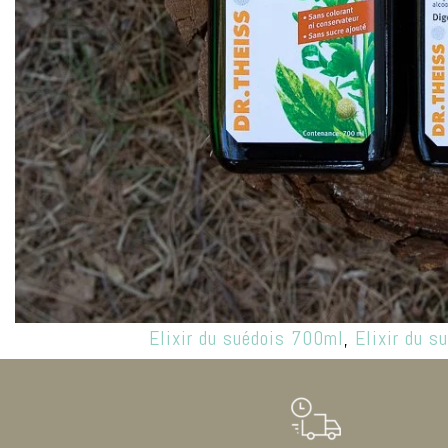
Elixir du suédois 700ml
,
Elixir du 